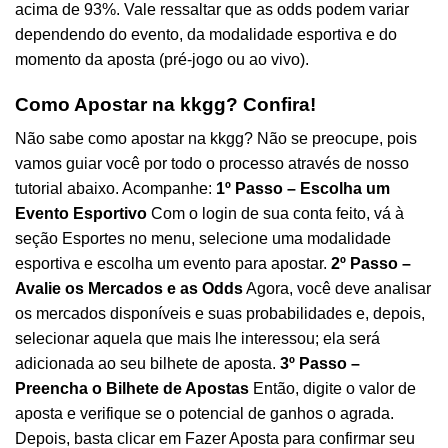
acima de 93%. Vale ressaltar que as odds podem variar
dependendo do evento, da modalidade esportiva e do
momento da aposta (pré-jogo ou ao vivo).
Como Apostar na kkgg? Confira!
Não sabe como apostar na kkgg? Não se preocupe, pois
vamos guiar você por todo o processo através de nosso
tutorial abaixo. Acompanhe:
1º Passo – Escolha um
Evento Esportivo
Com o login de sua conta feito, vá à
seção Esportes no menu, selecione uma modalidade
esportiva e escolha um evento para apostar.
2º Passo –
Avalie os Mercados e as Odds
Agora, você deve analisar
os mercados disponíveis e suas probabilidades e, depois,
selecionar aquela que mais lhe interessou; ela será
adicionada ao seu bilhete de aposta.
3º Passo –
Preencha o Bilhete de Apostas
Então, digite o valor de
aposta e verifique se o potencial de ganhos o agrada.
Depois, basta clicar em Fazer Aposta para confirmar seu