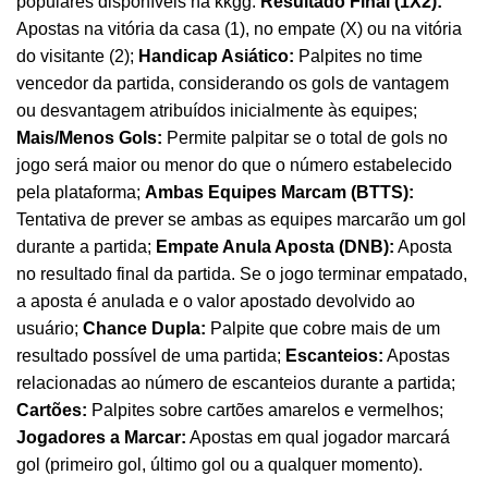
populares disponíveis na kkgg:
Resultado Final (1X2):
Apostas na vitória da casa (1), no empate (X) ou na vitória
do visitante (2);
Handicap Asiático:
Palpites no time
vencedor da partida, considerando os gols de vantagem
ou desvantagem atribuídos inicialmente às equipes;
Mais/Menos Gols:
Permite palpitar se o total de gols no
jogo será maior ou menor do que o número estabelecido
pela plataforma;
Ambas Equipes Marcam (BTTS):
Tentativa de prever se ambas as equipes marcarão um gol
durante a partida;
Empate Anula Aposta (DNB):
Aposta
no resultado final da partida. Se o jogo terminar empatado,
a aposta é anulada e o valor apostado devolvido ao
usuário;
Chance Dupla:
Palpite que cobre mais de um
resultado possível de uma partida;
Escanteios:
Apostas
relacionadas ao número de escanteios durante a partida;
Cartões:
Palpites sobre cartões amarelos e vermelhos;
Jogadores a Marcar:
Apostas em qual jogador marcará
gol (primeiro gol, último gol ou a qualquer momento).