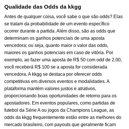
Qualidade das Odds da kkgg
Antes de qualquer coisa, você sabe o que são odds? Elas
se tratam da probabilidade de um evento específico
ocorrer durante a partida. Além disso, são as odds que
determinam os ganhos potenciais de uma aposta
vencedora; ou seja, quanto maior o valor das odds,
maiores os ganhos potenciais em caso de vitória. Por
exemplo, ao fazer uma aposta de R$ 50 com odd de 2.00,
você receberá R$ 100 se a aposta for considerada
vencedora. A kkgg se destaca por oferecer odds
competitivas em diversos eventos e modalidades. A
plataforma mantém valores justos e atrativos,
proporcionando boas oportunidades de retorno para os
apostadores. Em eventos populares, como partidas de
futebol da Série A ou jogos da Champions League, as
odds da kkgg frequentemente estão entre as melhores do
mercado brasileiro, com payouts que geralmente ficam