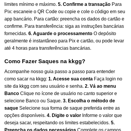
limites mínimo e máximo.
5. Confirme a transação
Para
Pix: escaneie o QR Code ou copie e cole o código em seu
app bancário. Para cartão: preencha os dados do cartão e
confirme. Para transferência: siga as instruções bancárias
fornecidas.
6. Aguarde o processamento
O depósito
geralmente é instantâneo para Pix e cartão, ou pode levar
até 4 horas para transferências bancárias.
Como Fazer Saques na kkgg?
Acompanhe nosso guia passo a passo para entender
como sacar na kkgg:
1. Acesse sua conta
Faça login no
site da kkgg com seu usuário e senha.
2. Vá ao menu
Banco
Clique no ícone de usuário no canto superior e
selecione Banco ou Saque.
3. Escolha o método de
saque
Selecione sua forma de saque preferida entre as
opções disponíveis.
4. Digite o valor
Informe o valor que
deseja sacar, respeitando os limites estabelecidos.
5.
Preencha os dados necessários
Complete os campos