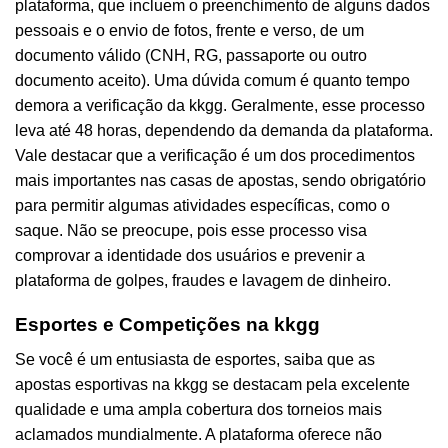
plataforma, que incluem o preenchimento de alguns dados
pessoais e o envio de fotos, frente e verso, de um
documento válido (CNH, RG, passaporte ou outro
documento aceito). Uma dúvida comum é quanto tempo
demora a verificação da kkgg. Geralmente, esse processo
leva até 48 horas, dependendo da demanda da plataforma.
Vale destacar que a verificação é um dos procedimentos
mais importantes nas casas de apostas, sendo obrigatório
para permitir algumas atividades específicas, como o
saque. Não se preocupe, pois esse processo visa
comprovar a identidade dos usuários e prevenir a
plataforma de golpes, fraudes e lavagem de dinheiro.
Esportes e Competições na kkgg
Se você é um entusiasta de esportes, saiba que as
apostas esportivas na kkgg se destacam pela excelente
qualidade e uma ampla cobertura dos torneios mais
aclamados mundialmente. A plataforma oferece não