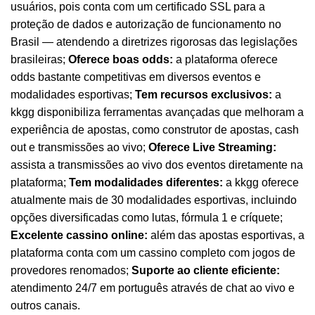
usuários, pois conta com um certificado SSL para a
proteção de dados e autorização de funcionamento no
Brasil — atendendo a diretrizes rigorosas das legislações
brasileiras;
Oferece boas odds:
a plataforma oferece
odds bastante competitivas em diversos eventos e
modalidades esportivas;
Tem recursos exclusivos:
a
kkgg disponibiliza ferramentas avançadas que melhoram a
experiência de apostas, como construtor de apostas, cash
out e transmissões ao vivo;
Oferece Live Streaming:
assista a transmissões ao vivo dos eventos diretamente na
plataforma;
Tem modalidades diferentes:
a kkgg oferece
atualmente mais de 30 modalidades esportivas, incluindo
opções diversificadas como lutas, fórmula 1 e críquete;
Excelente cassino online:
além das apostas esportivas, a
plataforma conta com um cassino completo com jogos de
provedores renomados;
Suporte ao cliente eficiente:
atendimento 24/7 em português através de chat ao vivo e
outros canais.