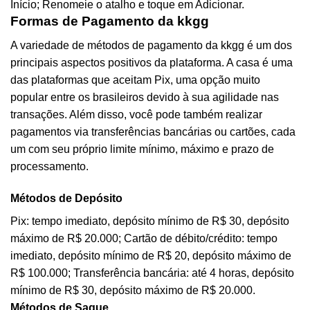
Início; Renomeie o atalho e toque em Adicionar.
Formas de Pagamento da kkgg
A variedade de métodos de pagamento da kkgg é um dos
principais aspectos positivos da plataforma. A casa é uma
das plataformas que aceitam Pix, uma opção muito
popular entre os brasileiros devido à sua agilidade nas
transações. Além disso, você pode também realizar
pagamentos via transferências bancárias ou cartões, cada
um com seu próprio limite mínimo, máximo e prazo de
processamento.
Métodos de Depósito
Pix: tempo imediato, depósito mínimo de R$ 30, depósito
máximo de R$ 20.000; Cartão de débito/crédito: tempo
imediato, depósito mínimo de R$ 20, depósito máximo de
R$ 100.000; Transferência bancária: até 4 horas, depósito
mínimo de R$ 30, depósito máximo de R$ 20.000.
Métodos de Saque