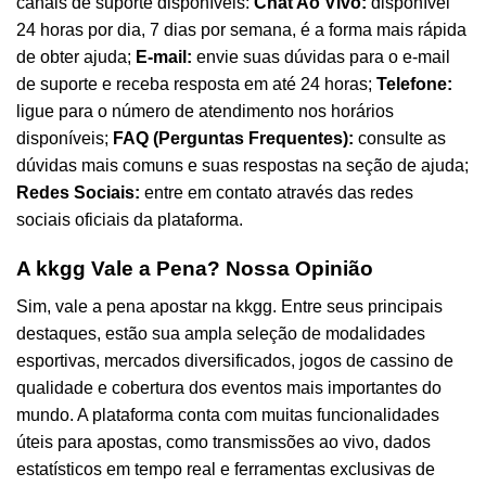
canais de suporte disponíveis:
Chat Ao Vivo:
disponível
24 horas por dia, 7 dias por semana, é a forma mais rápida
de obter ajuda;
E-mail:
envie suas dúvidas para o e-mail
de suporte e receba resposta em até 24 horas;
Telefone:
ligue para o número de atendimento nos horários
disponíveis;
FAQ (Perguntas Frequentes):
consulte as
dúvidas mais comuns e suas respostas na seção de ajuda;
Redes Sociais:
entre em contato através das redes
sociais oficiais da plataforma.
A kkgg Vale a Pena? Nossa Opinião
Sim, vale a pena apostar na kkgg. Entre seus principais
destaques, estão sua ampla seleção de modalidades
esportivas, mercados diversificados, jogos de cassino de
qualidade e cobertura dos eventos mais importantes do
mundo. A plataforma conta com muitas funcionalidades
úteis para apostas, como transmissões ao vivo, dados
estatísticos em tempo real e ferramentas exclusivas de