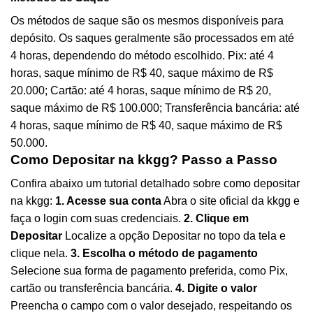
Os métodos de saque são os mesmos disponíveis para
depósito. Os saques geralmente são processados em até
4 horas, dependendo do método escolhido. Pix: até 4
horas, saque mínimo de R$ 40, saque máximo de R$
20.000; Cartão: até 4 horas, saque mínimo de R$ 20,
saque máximo de R$ 100.000; Transferência bancária: até
4 horas, saque mínimo de R$ 40, saque máximo de R$
50.000.
Como Depositar na kkgg? Passo a Passo
Confira abaixo um tutorial detalhado sobre como depositar
na kkgg:
1. Acesse sua conta
Abra o site oficial da kkgg e
faça o login com suas credenciais.
2. Clique em
Depositar
Localize a opção Depositar no topo da tela e
clique nela.
3. Escolha o método de pagamento
Selecione sua forma de pagamento preferida, como Pix,
cartão ou transferência bancária.
4. Digite o valor
Preencha o campo com o valor desejado, respeitando os