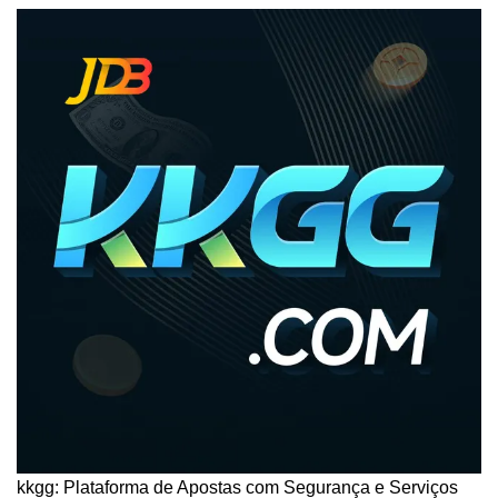
kkgg: Plataforma de Apostas com Segurança e Serviços