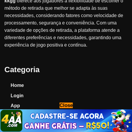
kkgg
oferece aos jogadores a flexibilidade de escolher o
método de retirada que melhor se adapta às suas
necessidades, considerando fatores como velocidade de
processamento, segurança e conveniência. Com uma
variedade de opções de retirada, a plataforma atende a
diferentes preferências e necessidades, garantindo uma
experiência de jogo positiva e contínua.
Categoria
Home
Login
Close
App
Jogos
Bonus