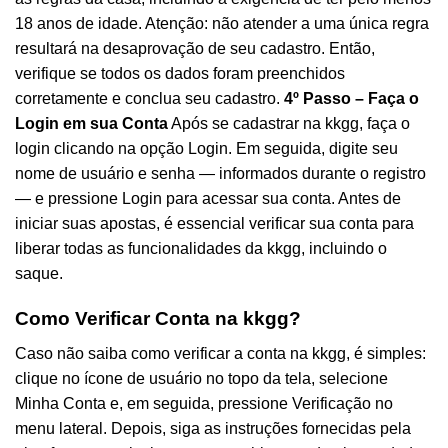
18 anos de idade. Atenção: não atender a uma única regra
resultará na desaprovação de seu cadastro. Então,
verifique se todos os dados foram preenchidos
corretamente e conclua seu cadastro.
4º Passo – Faça o
Login em sua Conta
Após se cadastrar na kkgg, faça o
login clicando na opção Login. Em seguida, digite seu
nome de usuário e senha — informados durante o registro
— e pressione Login para acessar sua conta. Antes de
iniciar suas apostas, é essencial verificar sua conta para
liberar todas as funcionalidades da kkgg, incluindo o
saque.
Como Verificar Conta na kkgg?
Caso não saiba como verificar a conta na kkgg, é simples:
clique no ícone de usuário no topo da tela, selecione
Minha Conta e, em seguida, pressione Verificação no
menu lateral. Depois, siga as instruções fornecidas pela