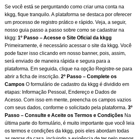
Se você está se perguntando como criar uma conta na
kkgg, fique tranquilo. A plataforma se destaca por oferecer
um processo de registro prático e rápido. Veja, a seguir,
nosso guia passo a passo sobre como se cadastrar na
kkgg:
1º Passo – Acesse o Site Oficial da kkgg
Primeiramente, é necessário acessar o site da kkgg. Você
pode fazer isso clicando em nosso banner, pois, assim,
será enviado de maneira rápida e segura para a
plataforma. Em seguida, clique na opção Registre-se para
abrir a ficha de inscrição.
2º Passo – Complete os
Campos
O formulário de cadastro da kkgg é dividido em
etapas: Informação Pessoal, Endereço e Dados de
Acesso. Com isso em mente, preencha os campos vazios
com seus dados, conforme o solicitado pela plataforma.
3º
Passo – Consulte e Aceite os Termos e Condições
Na
última parte do formulário, é muito importante que você leia
os termos e condições da kkgg, pois eles abordam todas
as regras da casa, incluindo a exigência de ter pelo menos