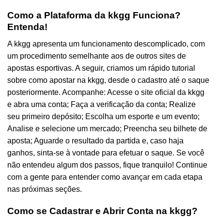
Como a Plataforma da kkgg Funciona?
Entenda!
A kkgg apresenta um funcionamento descomplicado, com
um procedimento semelhante aos de outros sites de
apostas esportivas. A seguir, criamos um rápido tutorial
sobre como apostar na kkgg, desde o cadastro até o saque
posteriormente. Acompanhe: Acesse o site oficial da kkgg
e abra uma conta; Faça a verificação da conta; Realize
seu primeiro depósito; Escolha um esporte e um evento;
Analise e selecione um mercado; Preencha seu bilhete de
aposta; Aguarde o resultado da partida e, caso haja
ganhos, sinta-se à vontade para efetuar o saque. Se você
não entendeu algum dos passos, fique tranquilo! Continue
com a gente para entender como avançar em cada etapa
nas próximas seções.
Como se Cadastrar e Abrir Conta na kkgg?