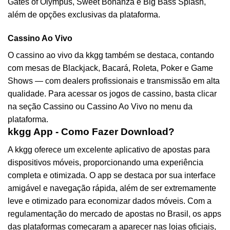
Gates of Olympus, Sweet Bonanza e Big Bass Splash,
além de opções exclusivas da plataforma.
Cassino Ao Vivo
O cassino ao vivo da kkgg também se destaca, contando
com mesas de Blackjack, Bacará, Roleta, Poker e Game
Shows — com dealers profissionais e transmissão em alta
qualidade. Para acessar os jogos de cassino, basta clicar
na seção Cassino ou Cassino Ao Vivo no menu da
plataforma.
kkgg App - Como Fazer Download?
A kkgg oferece um excelente aplicativo de apostas para
dispositivos móveis, proporcionando uma experiência
completa e otimizada. O app se destaca por sua interface
amigável e navegação rápida, além de ser extremamente
leve e otimizado para economizar dados móveis. Com a
regulamentação do mercado de apostas no Brasil, os apps
das plataformas começaram a aparecer nas lojas oficiais,